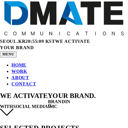
SEOUL.KR
20:55:10 KST
WE ACTIVATE
YOUR BRAND
MENU
HOME
WORK
ABOUT
CONTACT
WE ACTIVATE
YOUR BRAND
.
IM
WITH
SOCIAL MEDIA
PERFORMANCE
C
SELECTED PROJECTS